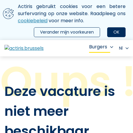
Aller au contenu principal
We gebruiken cookies
Actiris gebruikt cookies voor een betere
ermer le menu
surfervaring op onze website. Raadpleeg ons
cookiebeleid
voor meer info.
Verander mijn voorkeuren
OK
Burgers
Nl
Deze vacature is
niet meer
beschikbaar.