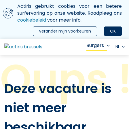
Aller au contenu principal
We gebruiken cookies
Actiris gebruikt cookies voor een betere
ermer le menu
surfervaring op onze website. Raadpleeg ons
cookiebeleid
voor meer info.
Verander mijn voorkeuren
OK
Burgers
Nl
Deze vacature is
niet meer
beschikbaar.