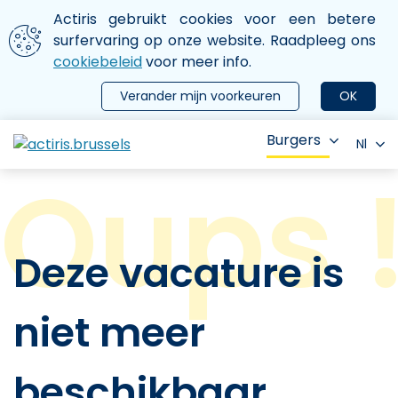
Aller au contenu principal
We gebruiken cookies
Actiris gebruikt cookies voor een betere
ermer le menu
surfervaring op onze website. Raadpleeg ons
cookiebeleid
voor meer info.
Verander mijn voorkeuren
OK
Burgers
Nl
Deze vacature is
niet meer
beschikbaar.