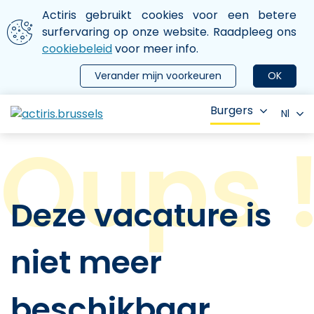
Aller au contenu principal
We gebruiken cookies
Actiris gebruikt cookies voor een betere
ermer le menu
surfervaring op onze website. Raadpleeg ons
cookiebeleid
voor meer info.
Verander mijn voorkeuren
OK
Burgers
Nl
Deze vacature is
niet meer
beschikbaar.