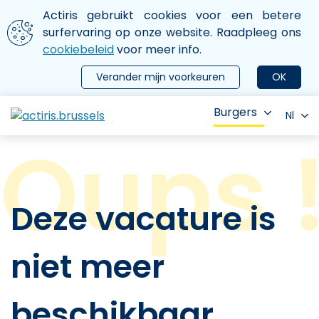
Aller au contenu principal
We gebruiken cookies
Actiris gebruikt cookies voor een betere
ermer le menu
surfervaring op onze website. Raadpleeg ons
cookiebeleid
voor meer info.
Verander mijn voorkeuren
OK
Burgers
Nl
Deze vacature is
niet meer
beschikbaar.