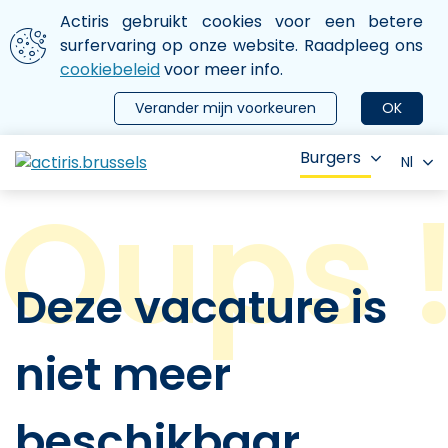
Aller au contenu principal
We gebruiken cookies
Actiris gebruikt cookies voor een betere
ermer le menu
surfervaring op onze website. Raadpleeg ons
cookiebeleid
voor meer info.
Verander mijn voorkeuren
OK
Burgers
Nl
Deze vacature is
niet meer
beschikbaar.