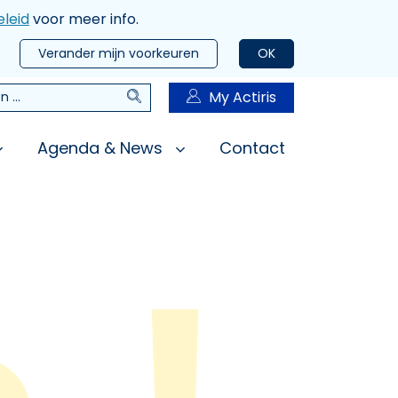
leid
voor meer info.
Verander mijn voorkeuren
OK
Zoeken
My Actiris
n
Agenda & News
Contact