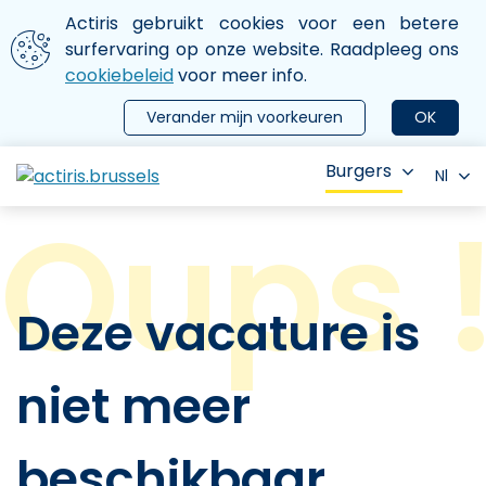
Aller au contenu principal
We gebruiken cookies
Actiris gebruikt cookies voor een betere
ermer le menu
surfervaring op onze website. Raadpleeg ons
cookiebeleid
voor meer info.
Verander mijn voorkeuren
OK
Burgers
Nl
Deze vacature is
niet meer
beschikbaar.