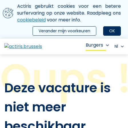
Aller au contenu principal
We gebruiken cookies
Actiris gebruikt cookies voor een betere
ermer le menu
surfervaring op onze website. Raadpleeg ons
cookiebeleid
voor meer info.
Verander mijn voorkeuren
OK
Burgers
Nl
Deze vacature is
niet meer
beschikbaar.