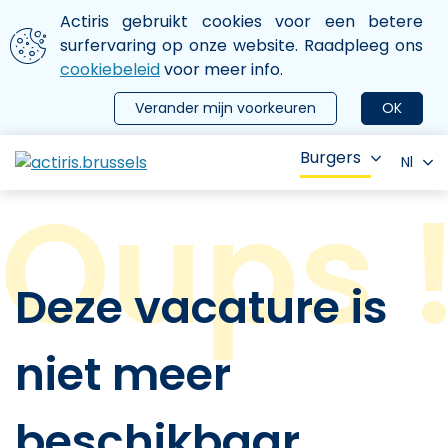
Aller au contenu principal
We gebruiken cookies
Actiris gebruikt cookies voor een betere
ermer le menu
surfervaring op onze website. Raadpleeg ons
cookiebeleid
voor meer info.
Verander mijn voorkeuren
OK
Burgers
Nl
Deze vacature is
niet meer
beschikbaar.