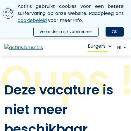
Aller au contenu principal
We gebruiken cookies
Actiris gebruikt cookies voor een betere
ermer le menu
surfervaring op onze website. Raadpleeg ons
cookiebeleid
voor meer info.
Verander mijn voorkeuren
OK
Burgers
Nl
Deze vacature is
niet meer
beschikbaar.