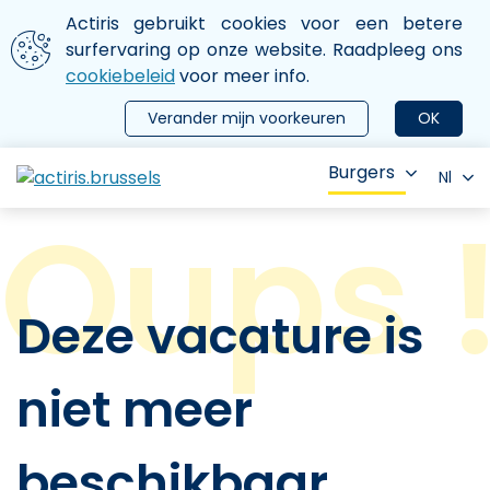
Aller au contenu principal
We gebruiken cookies
Actiris gebruikt cookies voor een betere
ermer le menu
surfervaring op onze website. Raadpleeg ons
cookiebeleid
voor meer info.
Verander mijn voorkeuren
OK
Burgers
Nl
Deze vacature is
niet meer
beschikbaar.