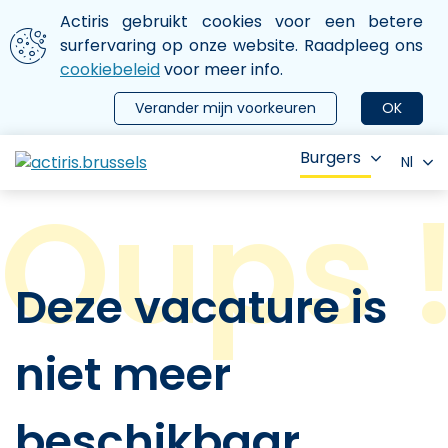
Aller au contenu principal
We gebruiken cookies
Actiris gebruikt cookies voor een betere
ermer le menu
surfervaring op onze website. Raadpleeg ons
cookiebeleid
voor meer info.
Verander mijn voorkeuren
OK
Burgers
Nl
Deze vacature is
niet meer
beschikbaar.