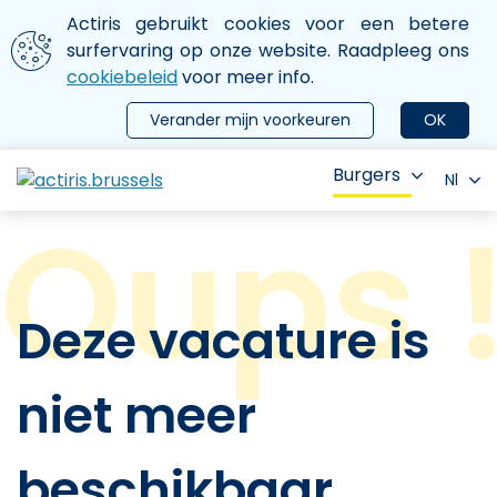
Aller au contenu principal
We gebruiken cookies
Actiris gebruikt cookies voor een betere
ermer le menu
surfervaring op onze website. Raadpleeg ons
cookiebeleid
voor meer info.
Verander mijn voorkeuren
OK
Burgers
Nl
Deze vacature is
niet meer
beschikbaar.