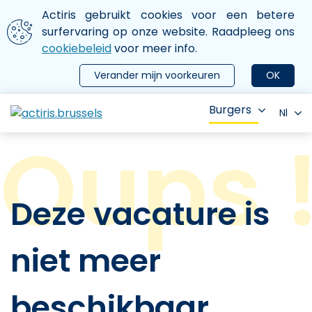
Aller au contenu principal
We gebruiken cookies
Actiris gebruikt cookies voor een betere
ermer le menu
surfervaring op onze website. Raadpleeg ons
cookiebeleid
voor meer info.
Verander mijn voorkeuren
OK
Burgers
Nl
Deze vacature is
niet meer
beschikbaar.