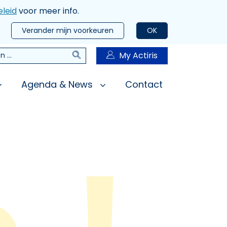
leid
voor meer info.
Verander mijn voorkeuren
OK
Zoeken
My Actiris
n
Agenda & News
Contact