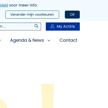
leid
voor meer info.
Verander mijn voorkeuren
OK
Zoeken
My Actiris
n
Agenda & News
Contact