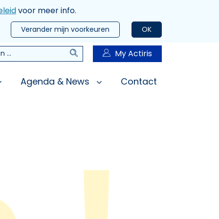
leid
voor meer info.
Verander mijn voorkeuren
OK
Zoeken
My Actiris
n
Agenda & News
Contact