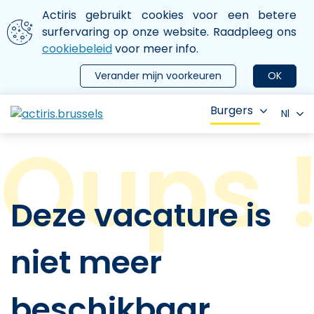
Aller au contenu principal
We gebruiken cookies
Actiris gebruikt cookies voor een betere
ermer le menu
surfervaring op onze website. Raadpleeg ons
cookiebeleid
voor meer info.
Verander mijn voorkeuren
OK
Burgers
Nl
Deze vacature is
niet meer
beschikbaar.