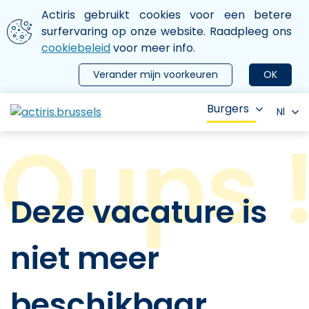
Aller au contenu principal
We gebruiken cookies
Actiris gebruikt cookies voor een betere
ermer le menu
surfervaring op onze website. Raadpleeg ons
cookiebeleid
voor meer info.
Verander mijn voorkeuren
OK
Burgers
Nl
Deze vacature is
niet meer
beschikbaar.