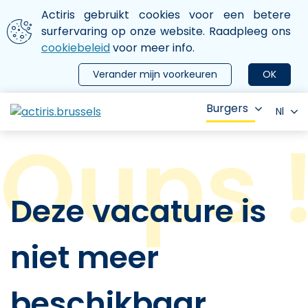
Aller au contenu principal
We gebruiken cookies
Actiris gebruikt cookies voor een betere
ermer le menu
surfervaring op onze website. Raadpleeg ons
cookiebeleid
voor meer info.
Verander mijn voorkeuren
OK
Burgers
Nl
Deze vacature is
niet meer
beschikbaar.