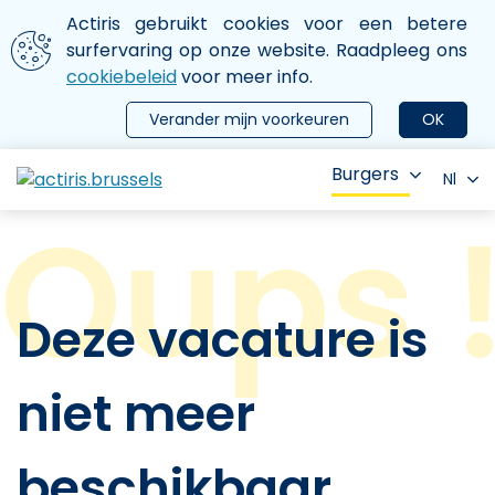
Aller au contenu principal
We gebruiken cookies
Actiris gebruikt cookies voor een betere
ermer le menu
surfervaring op onze website. Raadpleeg ons
cookiebeleid
voor meer info.
Verander mijn voorkeuren
OK
Burgers
Nl
Deze vacature is
niet meer
beschikbaar.