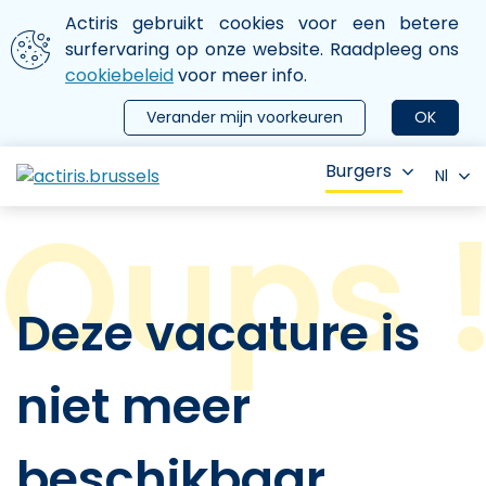
Aller au contenu principal
We gebruiken cookies
Actiris gebruikt cookies voor een betere
ermer le menu
surfervaring op onze website. Raadpleeg ons
cookiebeleid
voor meer info.
Verander mijn voorkeuren
OK
Burgers
Nl
Deze vacature is
niet meer
beschikbaar.