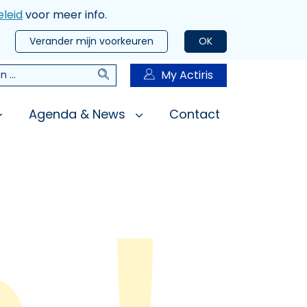
leid
voor meer info.
Verander mijn voorkeuren
OK
Zoeken
My Actiris
n
Agenda & News
Contact