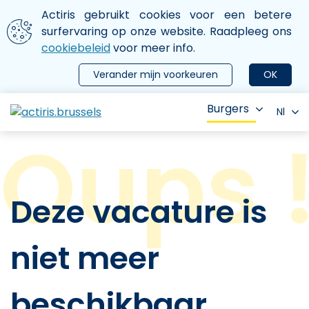
Aller au contenu principal
We gebruiken cookies
Actiris gebruikt cookies voor een betere
ermer le menu
surfervaring op onze website. Raadpleeg ons
cookiebeleid
voor meer info.
Verander mijn voorkeuren
OK
Burgers
Nl
Deze vacature is
niet meer
beschikbaar.