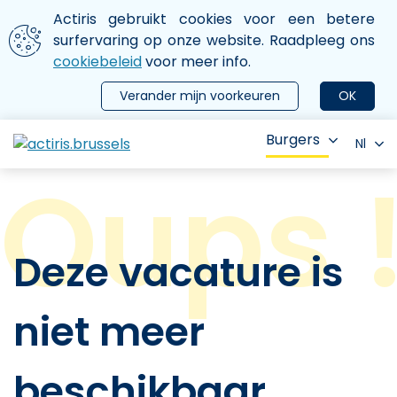
Aller au contenu principal
We gebruiken cookies
Actiris gebruikt cookies voor een betere
ermer le menu
surfervaring op onze website. Raadpleeg ons
cookiebeleid
voor meer info.
Verander mijn voorkeuren
OK
Burgers
Nl
Deze vacature is
niet meer
beschikbaar.