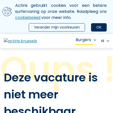
Aller au contenu principal
We gebruiken cookies
Actiris gebruikt cookies voor een betere
ermer le menu
surfervaring op onze website. Raadpleeg ons
cookiebeleid
voor meer info.
Verander mijn voorkeuren
OK
Burgers
Nl
Deze vacature is
niet meer
beschikbaar.