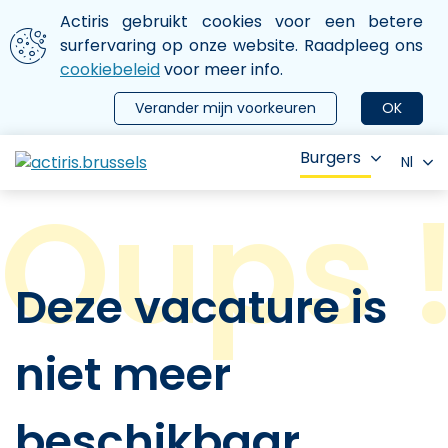
Aller au contenu principal
We gebruiken cookies
Actiris gebruikt cookies voor een betere
ermer le menu
surfervaring op onze website. Raadpleeg ons
cookiebeleid
voor meer info.
Verander mijn voorkeuren
OK
Burgers
Nl
Deze vacature is
niet meer
beschikbaar.