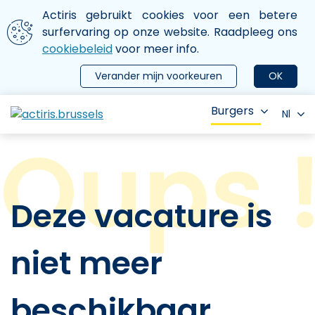
Aller au contenu principal
We gebruiken cookies
Actiris gebruikt cookies voor een betere
ermer le menu
surfervaring op onze website. Raadpleeg ons
cookiebeleid
voor meer info.
Verander mijn voorkeuren
OK
Burgers
Nl
Deze vacature is
niet meer
beschikbaar.