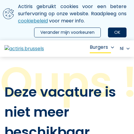
Aller au contenu principal
We gebruiken cookies
Actiris gebruikt cookies voor een betere
ermer le menu
surfervaring op onze website. Raadpleeg ons
cookiebeleid
voor meer info.
Verander mijn voorkeuren
OK
Burgers
Nl
Deze vacature is
niet meer
beschikbaar.