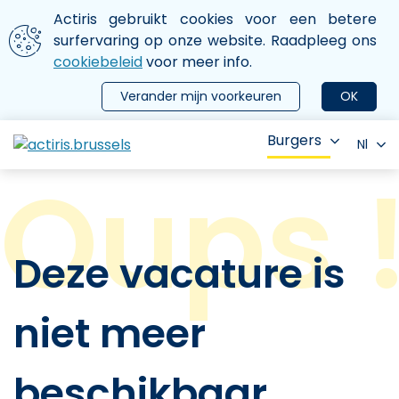
Aller au contenu principal
We gebruiken cookies
Actiris gebruikt cookies voor een betere
ermer le menu
surfervaring op onze website. Raadpleeg ons
cookiebeleid
voor meer info.
Verander mijn voorkeuren
OK
Burgers
Nl
Deze vacature is
niet meer
beschikbaar.