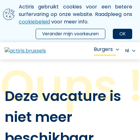
Aller au contenu principal
We gebruiken cookies
Actiris gebruikt cookies voor een betere
ermer le menu
surfervaring op onze website. Raadpleeg ons
cookiebeleid
voor meer info.
Verander mijn voorkeuren
OK
Burgers
Nl
Deze vacature is
niet meer
beschikbaar.