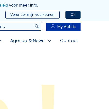
leid
voor meer info.
Verander mijn voorkeuren
OK
Zoeken
My Actiris
n
Agenda & News
Contact