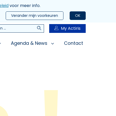
leid
voor meer info.
Verander mijn voorkeuren
OK
Zoeken
My Actiris
n
Agenda & News
Contact