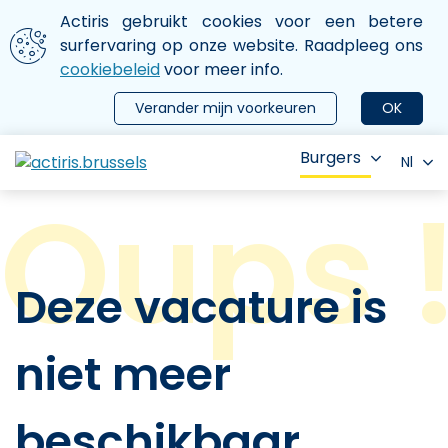
Aller au contenu principal
We gebruiken cookies
Actiris gebruikt cookies voor een betere
ermer le menu
surfervaring op onze website. Raadpleeg ons
cookiebeleid
voor meer info.
Verander mijn voorkeuren
OK
Burgers
Nl
Deze vacature is
niet meer
beschikbaar.