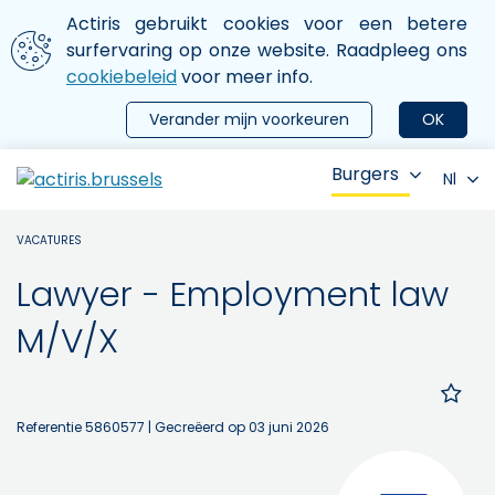
Aller au contenu principal
We gebruiken cookies
Actiris gebruikt cookies voor een betere
ermer le menu
surfervaring op onze website. Raadpleeg ons
cookiebeleid
voor meer info.
Verander mijn voorkeuren
OK
Burgers
Nl
VACATURES
Lawyer - Employment law
M/V/X
Referentie 5860577
| Gecreëerd op 03 juni 2026