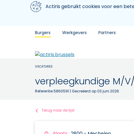
Aller au contenu principal
We gebruiken cookies
Actiris gebruikt cookies voor een be
Burgers
Werkgevers
Partners
VACATURES
verpleegkundige M/V
Referentie 5860591
| Gecreëerd op 03 juni 2026
Terug naar de lijst
Plaats :
2800 - Mechelen