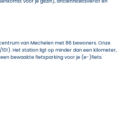
senkomst voor je gezin), anciënniteitsverlof en
t centrum van Mechelen met 86 bewoners. Onze
10!). Het station ligt op minder dan een kilometer,
en bewaakte fietsparking voor je (e-)fiets.