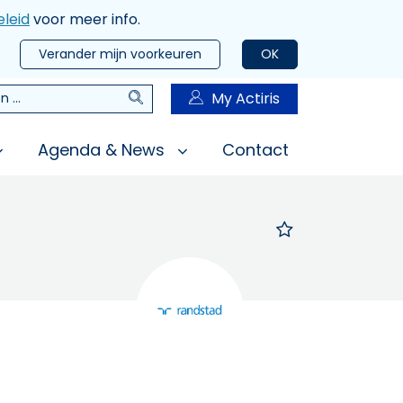
leid
voor meer info.
Verander mijn voorkeuren
OK
Zoeken
My Actiris
n
Agenda & News
Contact