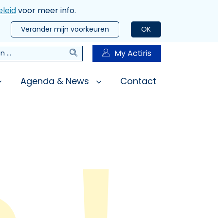
leid
voor meer info.
Verander mijn voorkeuren
OK
Zoeken
My Actiris
n
Agenda & News
Contact