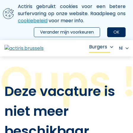
Aller au contenu principal
We gebruiken cookies
Actiris gebruikt cookies voor een betere
ermer le menu
surfervaring op onze website. Raadpleeg ons
cookiebeleid
voor meer info.
Verander mijn voorkeuren
OK
Burgers
Nl
Deze vacature is
niet meer
beschikbaar.