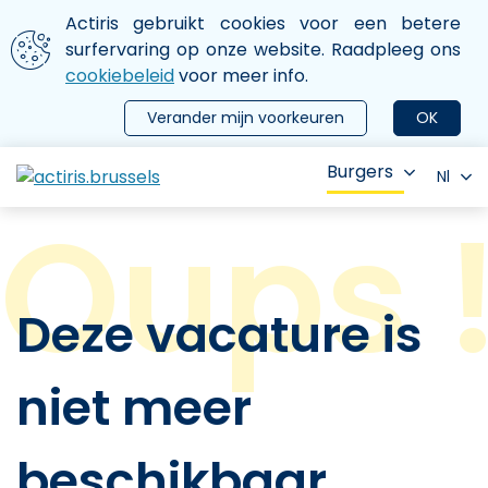
Aller au contenu principal
We gebruiken cookies
Actiris gebruikt cookies voor een betere
ermer le menu
surfervaring op onze website. Raadpleeg ons
cookiebeleid
voor meer info.
Verander mijn voorkeuren
OK
Burgers
Nl
Deze vacature is
niet meer
beschikbaar.