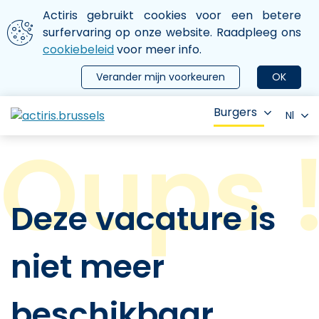
Aller au contenu principal
We gebruiken cookies
Actiris gebruikt cookies voor een betere
ermer le menu
surfervaring op onze website. Raadpleeg ons
cookiebeleid
voor meer info.
Verander mijn voorkeuren
OK
Burgers
Nl
Deze vacature is
niet meer
beschikbaar.