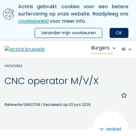
Aller au contenu principal
We gebruiken cookies
Actiris gebruikt cookies voor een betere
ermer le menu
surfervaring op onze website. Raadpleeg ons
cookiebeleid
voor meer info.
Verander mijn voorkeuren
OK
Burgers
Nl
VACATURES
CNC operator M/V/X
Referentie 5860758
| Gecreëerd op 03 juni 2026