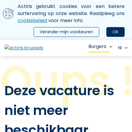
Aller au contenu principal
We gebruiken cookies
Actiris gebruikt cookies voor een betere
ermer le menu
surfervaring op onze website. Raadpleeg ons
cookiebeleid
voor meer info.
Verander mijn voorkeuren
OK
Burgers
Nl
Deze vacature is
niet meer
beschikbaar.