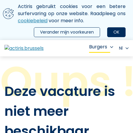
Aller au contenu principal
We gebruiken cookies
Actiris gebruikt cookies voor een betere
ermer le menu
surfervaring op onze website. Raadpleeg ons
cookiebeleid
voor meer info.
Verander mijn voorkeuren
OK
Burgers
Nl
Deze vacature is
niet meer
beschikbaar.