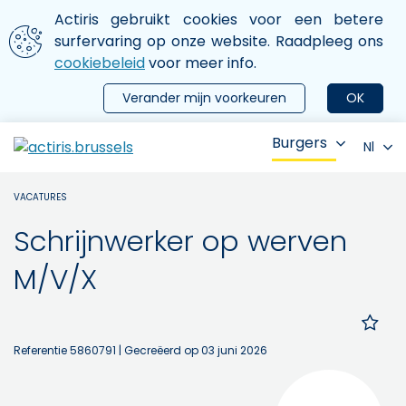
Aller au contenu principal
We gebruiken cookies
Actiris gebruikt cookies voor een betere
ermer le menu
surfervaring op onze website. Raadpleeg ons
cookiebeleid
voor meer info.
Verander mijn voorkeuren
OK
Burgers
Nl
VACATURES
Schrijnwerker op werven
M/V/X
Referentie 5860791
| Gecreëerd op 03 juni 2026