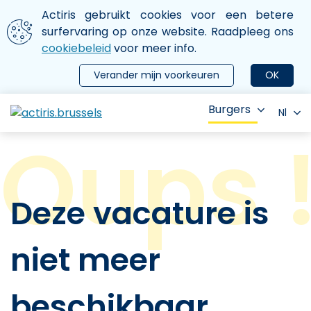
Aller au contenu principal
We gebruiken cookies
Actiris gebruikt cookies voor een betere
ermer le menu
surfervaring op onze website. Raadpleeg ons
cookiebeleid
voor meer info.
Verander mijn voorkeuren
OK
Burgers
Nl
Deze vacature is
niet meer
beschikbaar.