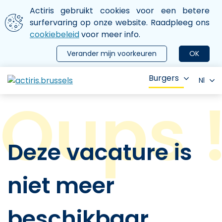
Aller au contenu principal
We gebruiken cookies
Actiris gebruikt cookies voor een betere
ermer le menu
surfervaring op onze website. Raadpleeg ons
cookiebeleid
voor meer info.
Verander mijn voorkeuren
OK
Burgers
Nl
Deze vacature is
niet meer
beschikbaar.