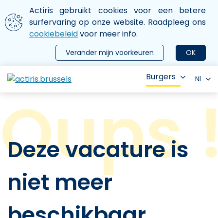
Aller au contenu principal
We gebruiken cookies
Actiris gebruikt cookies voor een betere
ermer le menu
surfervaring op onze website. Raadpleeg ons
cookiebeleid
voor meer info.
Verander mijn voorkeuren
OK
Burgers
Nl
Deze vacature is
niet meer
beschikbaar.