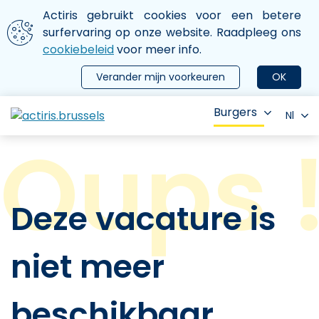
Aller au contenu principal
We gebruiken cookies
Actiris gebruikt cookies voor een betere
ermer le menu
surfervaring op onze website. Raadpleeg ons
cookiebeleid
voor meer info.
Verander mijn voorkeuren
OK
Burgers
Nl
Deze vacature is
niet meer
beschikbaar.