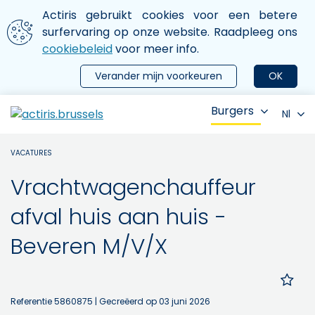
Aller au contenu principal
We gebruiken cookies
Actiris gebruikt cookies voor een betere
ermer le menu
surfervaring op onze website. Raadpleeg ons
cookiebeleid
voor meer info.
Verander mijn voorkeuren
OK
Burgers
Nl
VACATURES
Vrachtwagenchauffeur
afval huis aan huis -
Beveren M/V/X
Referentie 5860875
| Gecreëerd op 03 juni 2026